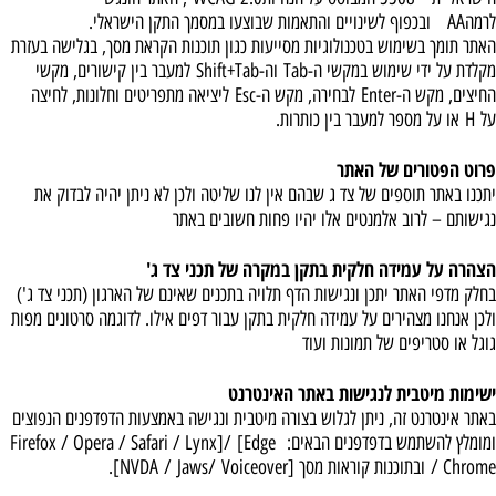
לרמה
AA
ובכפוף לשינויים והתאמות שבוצעו במסמך התקן הישראלי.
האתר תומך בשימוש בטכנולוגיות מסייעות כגון תוכנות הקראת מסך, בגלישה בעזרת
מקלדת על ידי שימוש במקשי ה-
Tab
וה-
Shift+Tab
למעבר בין קישורים, מקשי
החיצים, מקש ה-
Enter
לבחירה, מקש ה-
Esc
ליציאה מתפריטים וחלונות, לחיצה
על
H
או על מספר למעבר בין כותרות.
פרוט הפטורים של האתר
יתכנו באתר תוספים של צד ג שבהם אין לנו שליטה ולכן לא ניתן יהיה לבדוק את
נגישותם – לרוב אלמנטים אלו יהיו פחות חשובים באתר
הצהרה על עמידה חלקית בתקן במקרה של תכני צד ג
'
בחלק מדפי האתר יתכן ונגישות הדף תלויה בתכנים שאינם של הארגון (תכני צד ג')
ולכן אנחנו מצהירים על עמידה חלקית בתקן עבור דפים אילו. לדוגמה סרטונים מפות
גוגל או סטריפים של תמונות ועוד
ישימות מיטבית לנגישות באתר האינטרנט
באתר אינטרנט זה, ניתן לגלוש בצורה מיטבית ונגישה באמצעות הדפדפנים הנפוצים
ומומלץ להשתמש בדפדפנים הבאים
:
Firefox / Opera / Safari / Lynx]
[Edge
/
/ Chrome
ובתוכנות קוראות מסך [
Voiceover
/
Jaws
/
NVDA
].