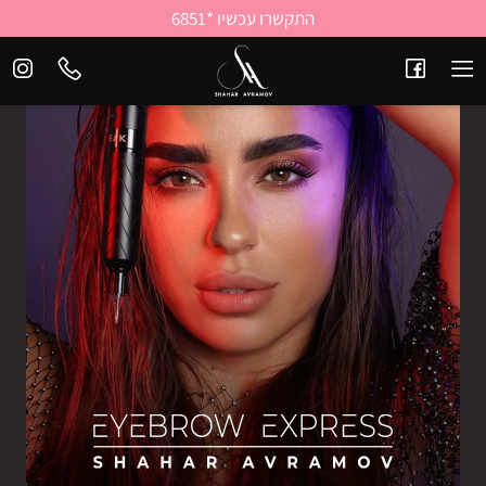
התקשרו עכשיו *6851